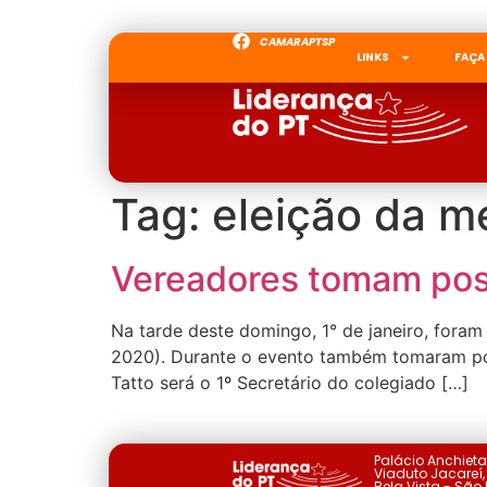
CAMARAPTSP
LINKS
FAÇA
Tag:
eleição da m
Vereadores tomam pos
Na tarde deste domingo, 1° de janeiro, fora
2020). Durante o evento também tomaram poss
Tatto será o 1º Secretário do colegiado […]
Palácio Anchiet
Viaduto Jacareí, 
Bela Vista - São