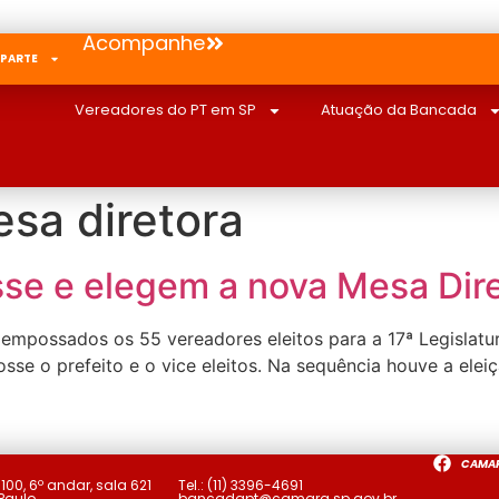
Acompanhe
 PARTE
Vereadores do PT em SP
Atuação da Bancada
esa diretora
se e elegem a nova Mesa Dir
m empossados os 55 vereadores eleitos para a 17ª Legislat
e o prefeito e o vice eleitos. Na sequência houve a eleiç
CAMA
a
100, 6º andar, sala 621
Tel.:
(11) 3396-4691
 Paulo
bancadapt@camara.sp.gov.br