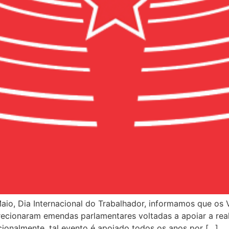
 Maio, Dia Internacional do Trabalhador, informamos que o
 direcionaram emendas parlamentares voltadas a apoiar a r
cionalmente, tal evento é apoiado todos os anos por […]