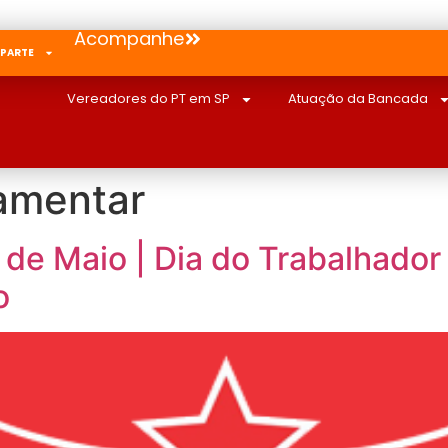
Acompanhe
 PARTE
Vereadores do PT em SP
Atuação da Bancada
amentar
 de Maio | Dia do Trabalhador
o