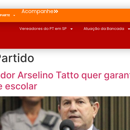
Acompanhe
 PARTE
Vereadores do PT em SP
Atuação da Bancada
artido
dor Arselino Tatto quer garan
 escolar