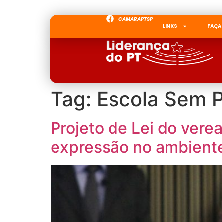
CAMARAPTSP
LINKS
FAÇA
Tag:
Escola Sem P
Projeto de Lei do verea
expressão no ambiente