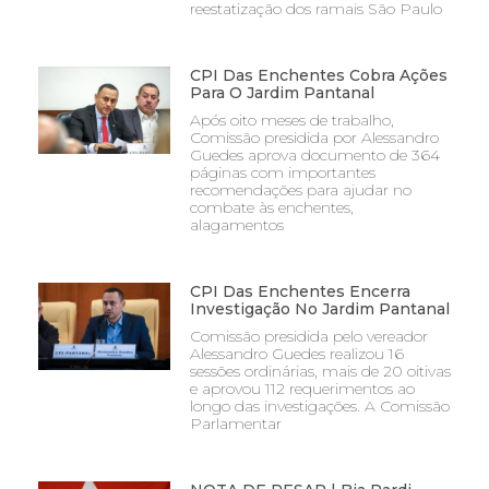
reestatização dos ramais São Paulo
CPI Das Enchentes Cobra Ações
Para O Jardim Pantanal
Após oito meses de trabalho,
Comissão presidida por Alessandro
Guedes aprova documento de 364
páginas com importantes
recomendações para ajudar no
combate às enchentes,
alagamentos
CPI Das Enchentes Encerra
Investigação No Jardim Pantanal
Comissão presidida pelo vereador
Alessandro Guedes realizou 16
sessões ordinárias, mais de 20 oitivas
e aprovou 112 requerimentos ao
longo das investigações. A Comissão
Parlamentar