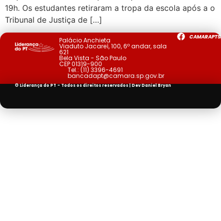
19h. Os estudantes retiraram a tropa da escola após a o
Tribunal de Justiça de […]
CAMARAPTS
Palácio Anchieta
Viaduto Jacareí, 100, 6º andar, sala
621
Bela Vista - São Paulo
CEP 01319-900
Tel.:
(11) 3396-4691
bancadapt@camara.sp.gov.br
© Liderança do PT - Todos os direitos reservados | Dev
Daniel Bryan