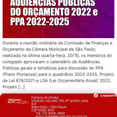
Durante a reunião ordinária da Comissão de Finanças e
Orçamento da Câmara Municipal de São Paulo,
realizada na última quarta-feira, 20/10, os membros do
colegiado aprovaram o calendário de Audiências
Públicas gerais e temáticas para discussão do PPA
(Plano Plurianual) para o quadriênio 2022-2025, Projeto
de Lei 676/2021 e LOA (Lei Orçamentária Anual) 2022,
Projeto […]
CAMARAPTS
Palácio Anchieta
Viaduto Jacareí, 100, 6º andar, sala
621
Bela Vista - São Paulo
CEP 01319-900
Tel.:
(11) 3396-4691
bancadapt@camara.sp.gov.br