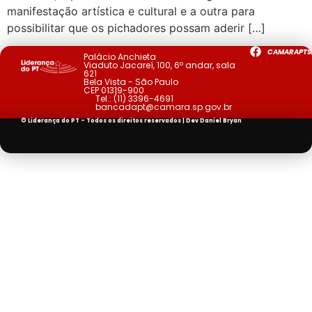
manifestação artística e cultural e a outra para
possibilitar que os pichadores possam aderir […]
CAMARAPTS
Palácio Anchieta
Viaduto Jacareí, 100, 6º andar, sala
621
Bela Vista - São Paulo
CEP 01319-900
Tel.:
(11) 3396-4691
bancadapt@camara.sp.gov.br
© Liderança do PT - Todos os direitos reservados | Dev
Daniel Bryan