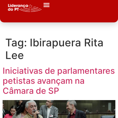
Tag:
Ibirapuera Rita
Lee
Iniciativas de parlamentares
petistas avançam na
Câmara de SP