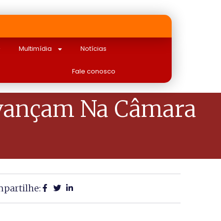
Multimídia
Notícias
Fale conosco
 Avançam Na Câmara
partilhe: