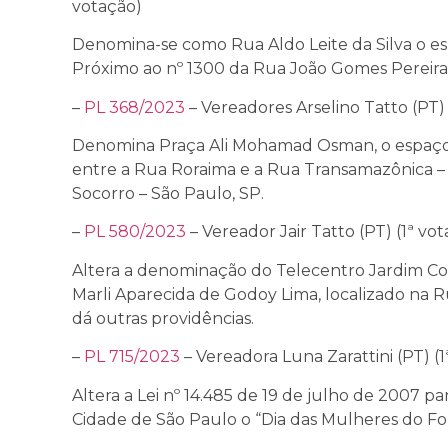
votação)
Denomina-se como Rua Aldo Leite da Silva o es
Próximo ao nº 1300 da Rua João Gomes Pereira
–
PL 368/2023
– Vereadores Arselino Tatto (PT) 
Denomina Praça Ali Mohamad Osman, o espaço
entre a Rua Roraima e a Rua Transamazônica –
Socorro – São Paulo, SP.
–
PL 580/2023
– Vereador Jair Tatto (PT) (1ª vo
Altera a denominação do Telecentro Jardim Co
Marli Aparecida de Godoy Lima, localizado na R
dá outras providências.
–
PL 715/2023
– Vereadora Luna Zarattini (PT) (1
Altera a Lei nº 14.485 de 19 de julho de 2007 pa
Cidade de São Paulo o “Dia das Mulheres do For