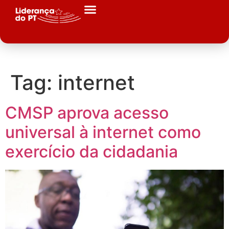
Tag:
internet
CMSP aprova acesso
universal à internet como
exercício da cidadania