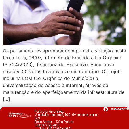
Os parlamentares aprovaram em primeira votação nesta
terça-feira, 06/07, o Projeto de Emenda à Lei Orgânica
(PLO 4/2020), de autoria do Executivo. A iniciativa
recebeu 50 votos favoráveis e um contrário. O projeto
inclui na LOM (Lei Orgânica do Município) a
universalização do acesso à internet, através da
manutenção e do aperfeiçoamento da infraestrutura de
[…]
CAMARAPTS
Palácio Anchieta
Viaduto Jacareí, 100, 6º andar, sala
621
Bela Vista - São Paulo
CEP 01319-900
Tel.:
(11) 3396-4691