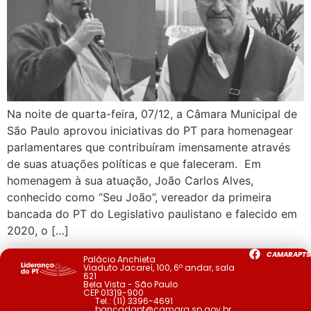
Na noite de quarta-feira, 07/12, a Câmara Municipal de
São Paulo aprovou iniciativas do PT para homenagear
parlamentares que contribuíram imensamente através
de suas atuações políticas e que faleceram. Em
homenagem à sua atuação, João Carlos Alves,
conhecido como “Seu João”, vereador da primeira
bancada do PT do Legislativo paulistano e falecido em
2020, o […]
CAMARAPTS
Palácio Anchieta
Viaduto Jacareí, 100, 6º andar, sala
621
Bela Vista - São Paulo
CEP 01319-900
Tel.:
(11) 3396-4691
bancadapt@camara.sp.gov.br