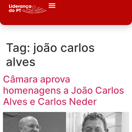
Tag:
joão carlos
alves
Câmara aprova
homenagens a João Carlos
Alves e Carlos Neder