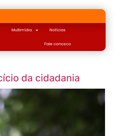
Multimídia
Notícias
Fale conosco
ício da cidadania