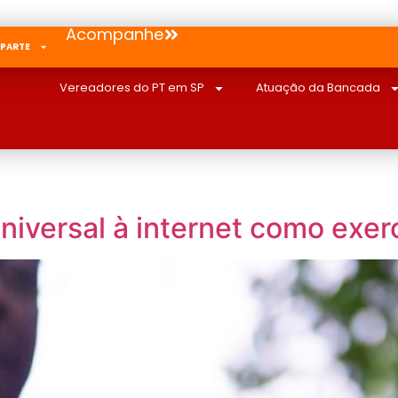
Acompanhe
 PARTE
Vereadores do PT em SP
Atuação da Bancada
iversal à internet como exerc