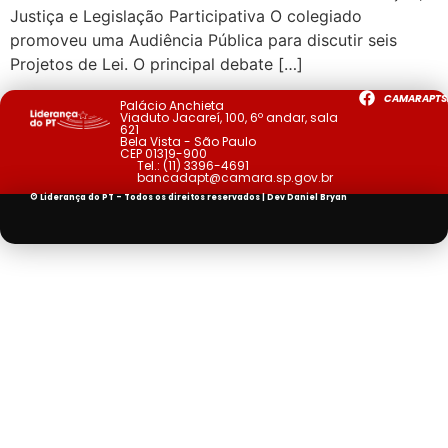
Justiça e Legislação Participativa O colegiado
promoveu uma Audiência Pública para discutir seis
Projetos de Lei. O principal debate […]
CAMARAPTS
Palácio Anchieta
Viaduto Jacareí, 100, 6º andar, sala
621
Bela Vista - São Paulo
CEP 01319-900
Tel.:
(11) 3396-4691
bancadapt@camara.sp.gov.br
© Liderança do PT - Todos os direitos reservados | Dev
Daniel Bryan