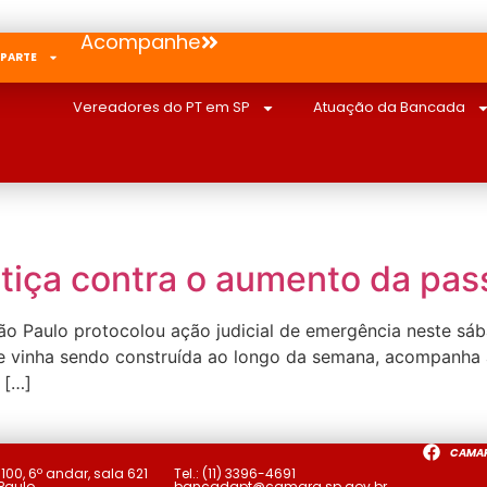
Acompanhe
 PARTE
Vereadores do PT em SP
Atuação da Bancada
stiça contra o aumento da pa
o Paulo protocolou ação judicial de emergência neste sába
que vinha sendo construída ao longo da semana, acompanha 
 […]
CAMA
a
100, 6º andar, sala 621
Tel.:
(11) 3396-4691
 Paulo
bancadapt@camara.sp.gov.br