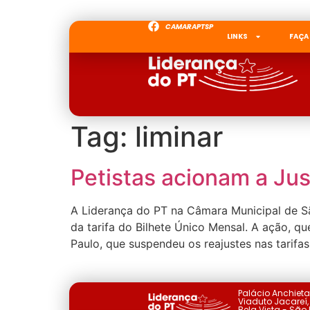
CAMARAPTSP
LINKS
FAÇA
Tag:
liminar
Petistas acionam a Ju
A Liderança do PT na Câmara Municipal de Sã
da tarifa do Bilhete Único Mensal. A ação, 
Paulo, que suspendeu os reajustes nas tarifas
Palácio Anchiet
Viaduto Jacareí, 
Bela Vista - São