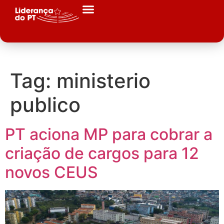
Tag:
ministerio
publico
PT aciona MP para cobrar a
criação de cargos para 12
novos CEUS