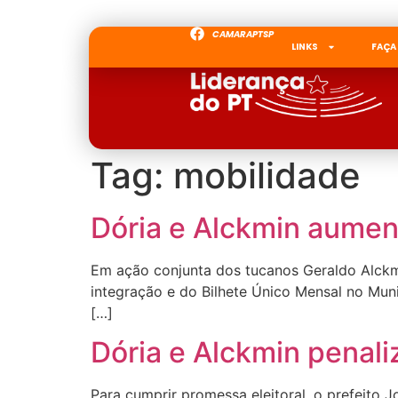
CAMARAPTSP
LINKS
FAÇA
Tag:
mobilidade
Dória e Alckmin aumen
Em ação conjunta dos tucanos Geraldo Alckmi
integração e do Bilhete Único Mensal no Munic
[…]
Dória e Alckmin penal
Para cumprir promessa eleitoral, o prefeito 