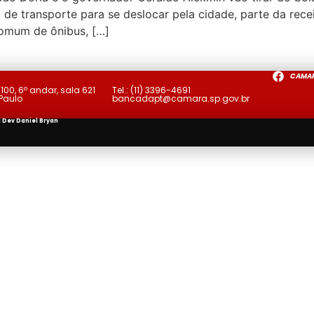
e transporte para se deslocar pela cidade, parte da recei
omum de ônibus, […]
CAMA
a
100, 6º andar, sala 621
Tel.:
(11) 3396-4691
 Paulo
bancadapt@camara.sp.gov.br
| Dev
Daniel Bryan