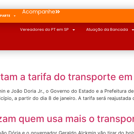
Acompanhe
 PARTE
Vereadores do PT em SP
Atuação da Bancada
tam a tarifa do transporte em
n e João Doria Jr., o Governo do Estado e a Prefeitura de
ípio, a partir do dia 8 de janeiro. A tarifa será reajustad
izam quem usa mais o transpor
João Dória e o governador Geraldo Alckmin vão tirar do bol