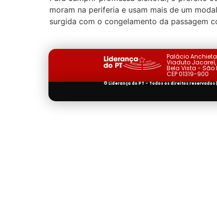
moram na periferia e usam mais de um modal d
surgida com o congelamento da passagem c
Palácio Anchiet
Viaduto Jacareí, 
Bela Vista - São
CEP 01319-900
© Liderança do PT - Todos os direitos reservados 