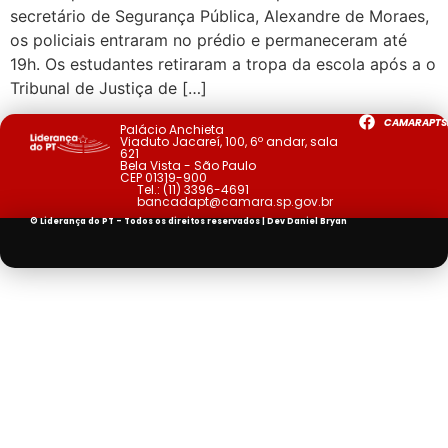
secretário de Segurança Pública, Alexandre de Moraes,
os policiais entraram no prédio e permaneceram até
19h. Os estudantes retiraram a tropa da escola após a o
Tribunal de Justiça de […]
CAMARAPTS
Palácio Anchieta
Viaduto Jacareí, 100, 6º andar, sala
621
Bela Vista - São Paulo
CEP 01319-900
Tel.:
(11) 3396-4691
bancadapt@camara.sp.gov.br
© Liderança do PT - Todos os direitos reservados | Dev
Daniel Bryan