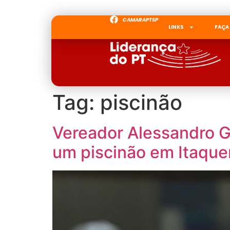
CAMARAPTSP
LINKS
FAÇA
Tag:
piscinão
Vereador Alessandro G
um piscinão em Itaque