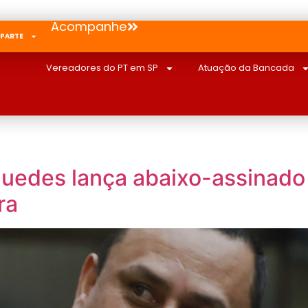
Acompanhe
 PARTE
Vereadores do PT em SP
Atuação da Bancada
uedes lança abaixo-assinado
ra