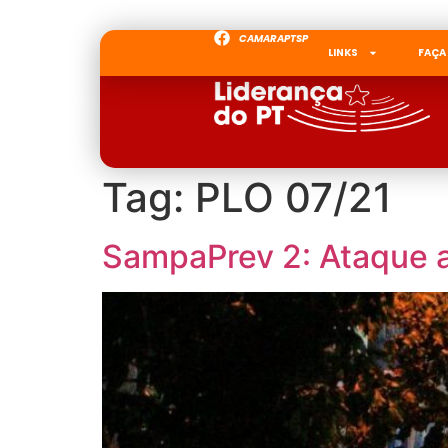
CAMARAPTSP
LINKS
FAÇA
Tag:
PLO 07/21
SampaPrev 2: Ataque ao