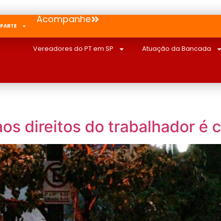
Acompanhe
 PARTE
Vereadores do PT em SP
Atuação da Bancada
s direitos do trabalhador é 