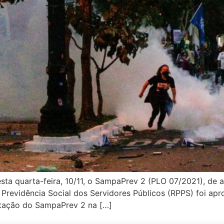
ta quarta-feira, 10/11, o SampaPrev 2 (PLO 07/2021), de a
 Previdência Social dos Servidores Públicos (RPPS) foi a
itação do SampaPrev 2 na […]