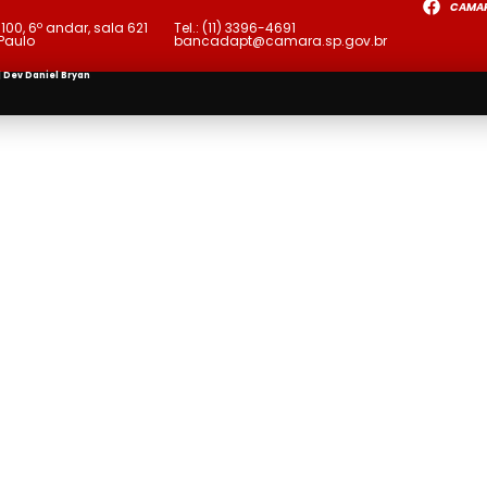
CAMA
a
100, 6º andar, sala 621
Tel.:
(11) 3396-4691
 Paulo
bancadapt@camara.sp.gov.br
| Dev
Daniel Bryan