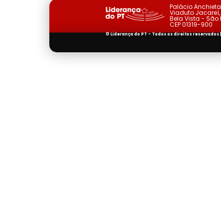
Palácio Anchiet
Viaduto Jacareí, 
Bela Vista - São
CEP 01319-900
© Liderança do PT - Todos os direitos reservados 