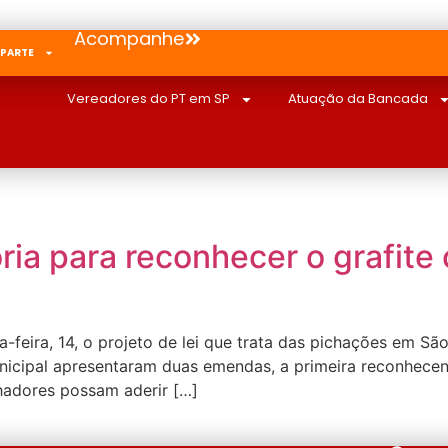
Acompanhe
 PARTE
Vereadores do PT em SP
Atuação da Bancada
oria para reconhecer o grafit
-feira, 14, o projeto de lei que trata das pichações em S
cipal apresentaram duas emendas, a primeira reconhecend
ichadores possam aderir […]