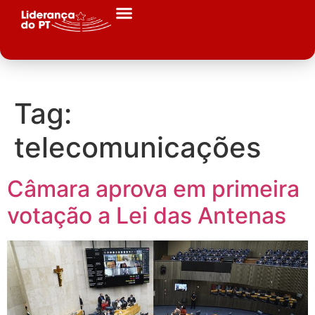
Tag:
telecomunicações
Câmara aprova em primeira
votação a Lei das Antenas