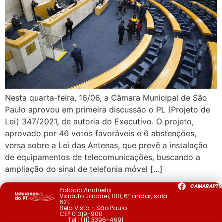
Nesta quarta-feira, 16/06, a Câmara Municipal de São
Paulo aprovou em primeira discussão o PL (Projeto de
Lei) 347/2021, de autoria do Executivo. O projeto,
aprovado por 46 votos favoráveis e 6 abstenções,
versa sobre a Lei das Antenas, que prevê a instalação
de equipamentos de telecomunicações, buscando a
ampliação do sinal de telefonia móvel […]
CAMARAPTS
Palácio Anchieta
Viaduto Jacareí, 100, 6º andar, sala
621
Bela Vista - São Paulo
CEP 01319-900
Tel.:
(11) 3396-4691