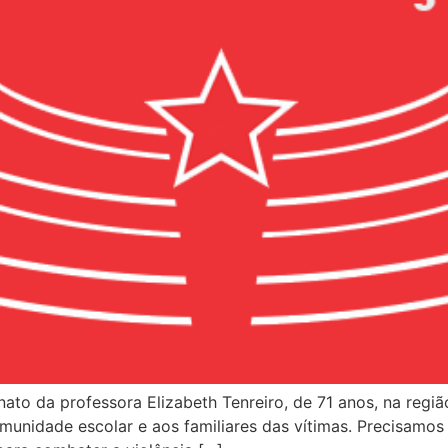
to da professora Elizabeth Tenreiro, de 71 anos, na região
comunidade escolar e aos familiares das vítimas. Precisam