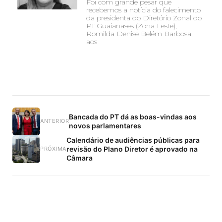
Foi com grande pesar que
recebemos a notícia do falecimento
da presidenta do Diretório Zonal do
PT Guaianases (Zona Leste),
Romilda Denise Belém Barbosa,
aos
Bancada do PT dá as boas-vindas aos
ANTERIOR
novos parlamentares
Calendário de audiências públicas para
revisão do Plano Diretor é aprovado na
PRÓXIMA
Câmara