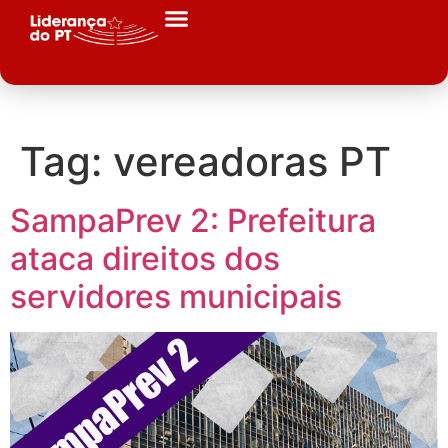
Tag:
vereadoras PT
SampaPrev 2: Prefeitura
ataca direitos dos
servidores municipais