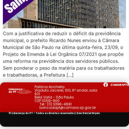
Com a justificativa de reduzir o déficit da previdência
municipal, o prefeito Ricardo Nunes enviou à Câmara
Municipal de São Paulo na última quinta-feira, 23/09, o
Projeto de Emenda à Lei Orgânica 07/2021 que propõe
uma reforma na previdência dos servidores públicos.
Sem ponderar o peso da matéria para os trabalhadores
e trabalhadoras, a Prefeitura […]
CAMARAPTS
Palácio Anchieta
Viaduto Jacareí, 100, 6º andar, sala
621
Bela Vista - São Paulo
CEP 01319-900
Tel.:
(11) 3396-4691
bancadapt@camara.sp.gov.br
© Liderança do PT - Todos os direitos reservados | Dev
Daniel Bryan