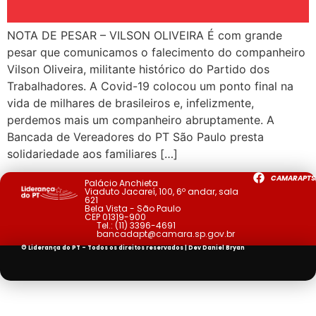
NOTA DE PESAR – VILSON OLIVEIRA É com grande
pesar que comunicamos o falecimento do companheiro
Vilson Oliveira, militante histórico do Partido dos
Trabalhadores. A Covid-19 colocou um ponto final na
vida de milhares de brasileiros e, infelizmente,
perdemos mais um companheiro abruptamente. A
Bancada de Vereadores do PT São Paulo presta
solidariedade aos familiares […]
CAMARAPTS
Palácio Anchieta
Viaduto Jacareí, 100, 6º andar, sala
621
Bela Vista - São Paulo
CEP 01319-900
Tel.:
(11) 3396-4691
bancadapt@camara.sp.gov.br
© Liderança do PT - Todos os direitos reservados | Dev
Daniel Bryan