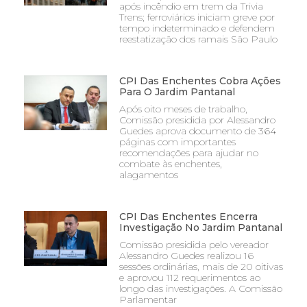
após incêndio em trem da Trivia
Trens; ferroviários iniciam greve por
tempo indeterminado e defendem
reestatização dos ramais São Paulo
CPI Das Enchentes Cobra Ações
Para O Jardim Pantanal
Após oito meses de trabalho,
Comissão presidida por Alessandro
Guedes aprova documento de 364
páginas com importantes
recomendações para ajudar no
combate às enchentes,
alagamentos
CPI Das Enchentes Encerra
Investigação No Jardim Pantanal
Comissão presidida pelo vereador
Alessandro Guedes realizou 16
sessões ordinárias, mais de 20 oitivas
e aprovou 112 requerimentos ao
longo das investigações. A Comissão
Parlamentar