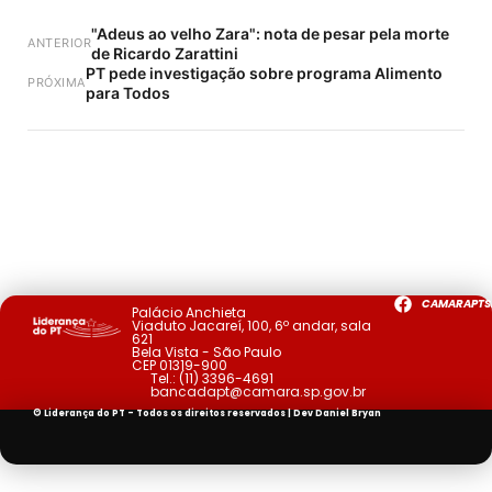
"Adeus ao velho Zara": nota de pesar pela morte
ANTERIOR
de Ricardo Zarattini
PT pede investigação sobre programa Alimento
PRÓXIMA
para Todos
CAMARAPTS
Palácio Anchieta
Viaduto Jacareí, 100, 6º andar, sala
621
Bela Vista - São Paulo
CEP 01319-900
Tel.:
(11) 3396-4691
bancadapt@camara.sp.gov.br
© Liderança do PT - Todos os direitos reservados | Dev
Daniel Bryan