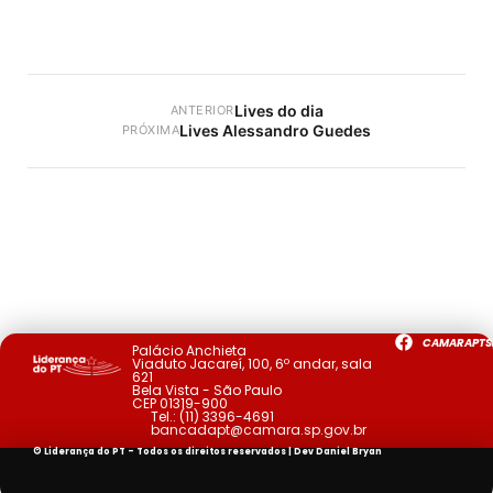
Lives do dia
ANTERIOR
Lives Alessandro Guedes
PRÓXIMA
CAMARAPTS
Palácio Anchieta
Viaduto Jacareí, 100, 6º andar, sala
621
Bela Vista - São Paulo
CEP 01319-900
Tel.:
(11) 3396-4691
bancadapt@camara.sp.gov.br
© Liderança do PT - Todos os direitos reservados | Dev
Daniel Bryan