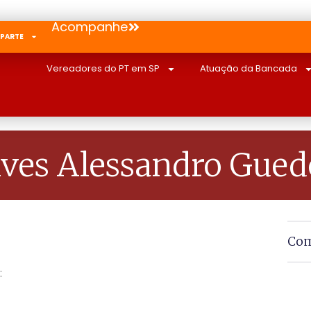
Acompanhe
 PARTE
Vereadores do PT em SP
Atuação da Bancada
ives Alessandro Gued
Com
: