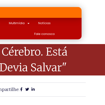
Multimídia
Notícias
Fale conosco
 Cérebro. Está
Devia Salvar"
partilhe: