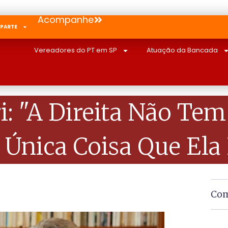
Acompanhe
 PARTE
Vereadores do PT em SP
Atuação da Bancada
: "A Direita Não Tem
 Única Coisa Que Ela 
Com