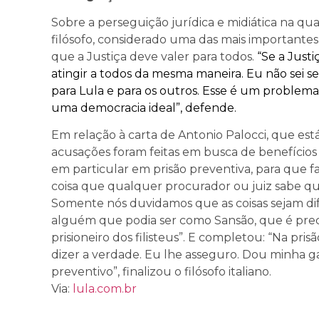
Sobre a perseguição jurídica e midiática na qua
filósofo, considerado uma das mais importantes
que a Justiça deve valer para todos.
“Se a Just
atingir a todos da mesma maneira. Eu não sei se 
para Lula e para os outros. Esse é um proble
uma democracia ideal”, defende.
Em relação à carta de Antonio Palocci, que est
acusações foram feitas em busca de benefícios l
em particular em prisão preventiva, para que 
coisa que qualquer procurador ou juiz sabe qu
Somente nós duvidamos que as coisas sejam di
alguém que podia ser como Sansão, que é preci
prisioneiro dos filisteus”. E completou: “Na pri
dizer a verdade. Eu lhe asseguro. Dou minha ga
preventivo”, finalizou o filósofo italiano.
Via:
lula.com.br