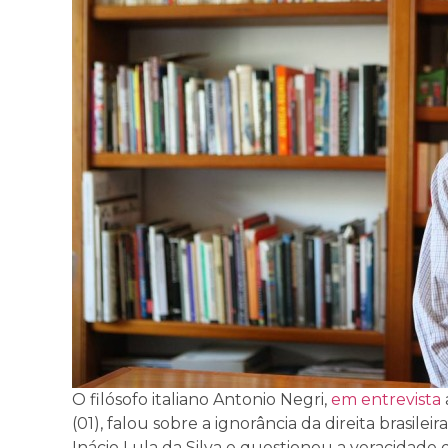
O filósofo italiano Antonio Negri,
em entrevista
(01), falou sobre a ignorância da direita brasile
Inácio Lula da Silva e questionou a veracidade 