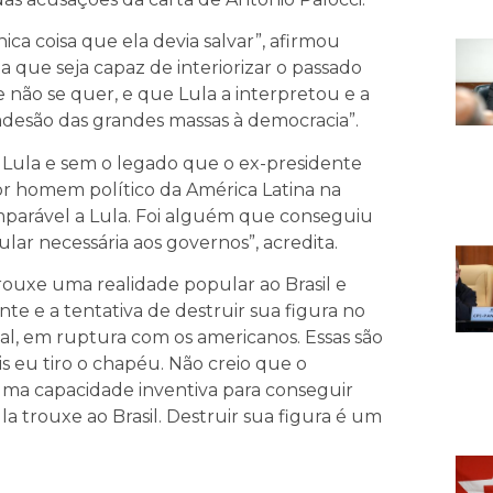
ica coisa que ela devia salvar”, afirmou
ta que seja capaz de interiorizar o passado
e não se quer, e que Lula a interpretou e a
adesão das grandes massas à democracia”.
 Lula e sem o legado que o ex-presidente
ior homem político da América Latina na
arável a Lula. Foi alguém que conseguiu
lar necessária aos governos”, acredita.
rouxe uma realidade popular ao Brasil e
te e a tentativa de destruir sua figura no
ial, em ruptura com os americanos. Essas são
s eu tiro o chapéu. Não creio que o
uma capacidade inventiva para conseguir
 trouxe ao Brasil. Destruir sua figura é um