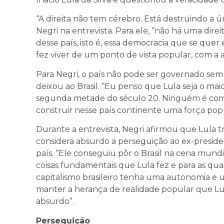
“A direita não tem cérebro. Está destruindo a ún
Negri na entrevista. Para ele, “não há uma direi
desse país, isto é, essa democracia que se quer 
fez viver de um ponto de vista popular, com a 
Para Negri, o país não pode ser governado sem
deixou ao Brasil. “Eu penso que Lula seja o ma
segunda metade do século 20. Ninguém é comp
construir nesse país continente uma força popu
Durante a entrevista, Negri afirmou que Lula t
considera absurdo a perseguição ao ex-presiden
país. “Ele conseguiu pôr o Brasil na cena mund
coisas fundamentais que Lula fez e para as quai
capitalismo brasileiro tenha uma autonomia e 
manter a herança de realidade popular que Lula
absurdo”.
Perseguição