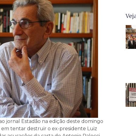
Vej
ao jornal Estadão na edição deste domingo
ira em tentar destruir o ex-presidente Luiz
das acusações da carta de Antonio Palocci.