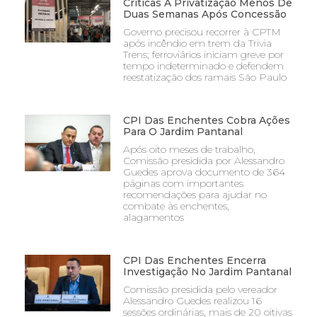
Críticas À Privatização Menos De
Duas Semanas Após Concessão
Governo precisou recorrer à CPTM
após incêndio em trem da Trivia
Trens; ferroviários iniciam greve por
tempo indeterminado e defendem
reestatização dos ramais São Paulo
CPI Das Enchentes Cobra Ações
Para O Jardim Pantanal
Após oito meses de trabalho,
Comissão presidida por Alessandro
Guedes aprova documento de 364
páginas com importantes
recomendações para ajudar no
combate às enchentes,
alagamentos
CPI Das Enchentes Encerra
Investigação No Jardim Pantanal
Comissão presidida pelo vereador
Alessandro Guedes realizou 16
sessões ordinárias, mais de 20 oitivas