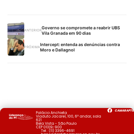
Governo se compromete a reabrir UBS
ANTERIOR
Vila Granada em 90 dias
Intercept: entenda as denúncias contra
PRÓXIMA
Moro e Dallagnol
CAMARAPTS
Palácio Anchieta
Viaduto Jacareí, 100, 6º andar, sala
621
Bela Vista - São Paulo
CEP 01319-900
Tel.:
(11) 3396-4691