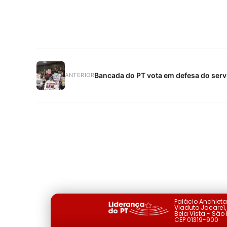
Bancada do PT vota em defesa do serv
ANTERIOR
Palácio Anchiet
Viaduto Jacareí, 
Bela Vista - São
CEP 01319-900