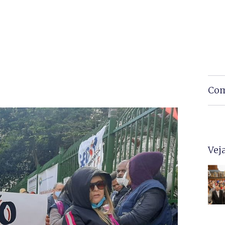
Com
Vej