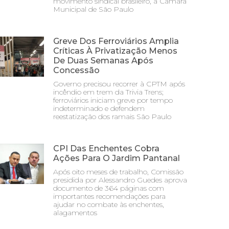
movimento sindical brasileiro, a Câmara
Municipal de São Paulo
Greve Dos Ferroviários Amplia
Críticas À Privatização Menos
De Duas Semanas Após
Concessão
Governo precisou recorrer à CPTM após
incêndio em trem da Trivia Trens;
ferroviários iniciam greve por tempo
indeterminado e defendem
reestatização dos ramais São Paulo
CPI Das Enchentes Cobra
Ações Para O Jardim Pantanal
Após oito meses de trabalho, Comissão
presidida por Alessandro Guedes aprova
documento de 364 páginas com
importantes recomendações para
ajudar no combate às enchentes,
alagamentos