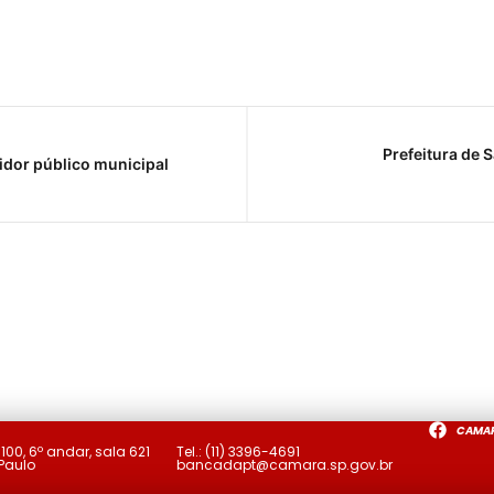
Prefeitura de
idor público municipal
CAMA
a
100, 6º andar, sala 621
Tel.:
(11) 3396-4691
 Paulo
bancadapt@camara.sp.gov.br