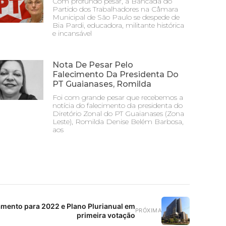
Com profundo pesar, a Bancada do
Partido dos Trabalhadores na Câmara
Municipal de São Paulo se despede de
Bia Pardi, educadora, militante histórica
e incansável
Nota De Pesar Pelo
Falecimento Da Presidenta Do
PT Guaianases, Romilda
Foi com grande pesar que recebemos a
notícia do falecimento da presidenta do
Diretório Zonal do PT Guaianases (Zona
Leste), Romilda Denise Belém Barbosa,
aos
mento para 2022 e Plano Plurianual em
PRÓXIMA
primeira votação