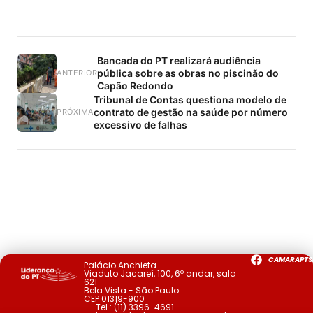
Bancada do PT realizará audiência
pública sobre as obras no piscinão do
ANTERIOR
Capão Redondo
Tribunal de Contas questiona modelo de
contrato de gestão na saúde por número
PRÓXIMA
excessivo de falhas
CAMARAPTS
Palácio Anchieta
Viaduto Jacareí, 100, 6º andar, sala
621
Bela Vista - São Paulo
CEP 01319-900
Tel.:
(11) 3396-4691