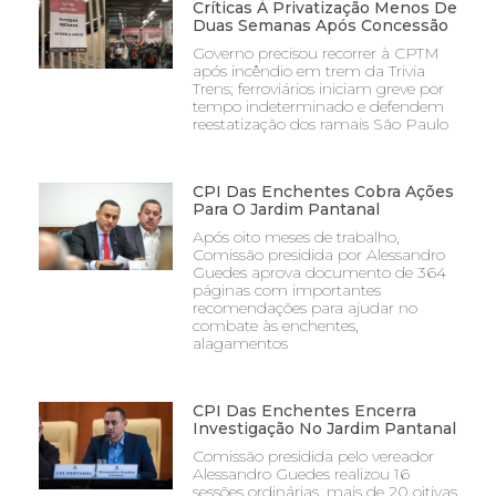
Críticas À Privatização Menos De
Duas Semanas Após Concessão
Governo precisou recorrer à CPTM
após incêndio em trem da Trivia
Trens; ferroviários iniciam greve por
tempo indeterminado e defendem
reestatização dos ramais São Paulo
CPI Das Enchentes Cobra Ações
Para O Jardim Pantanal
Após oito meses de trabalho,
Comissão presidida por Alessandro
Guedes aprova documento de 364
páginas com importantes
recomendações para ajudar no
combate às enchentes,
alagamentos
CPI Das Enchentes Encerra
Investigação No Jardim Pantanal
Comissão presidida pelo vereador
Alessandro Guedes realizou 16
sessões ordinárias, mais de 20 oitivas