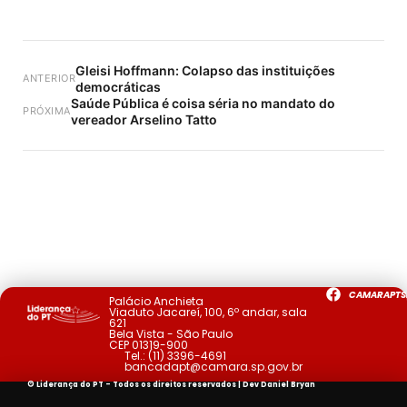
Gleisi Hoffmann: Colapso das instituições
ANTERIOR
democráticas
Saúde Pública é coisa séria no mandato do
PRÓXIMA
vereador Arselino Tatto
CAMARAPTS
Palácio Anchieta
Viaduto Jacareí, 100, 6º andar, sala
621
Bela Vista - São Paulo
CEP 01319-900
Tel.:
(11) 3396-4691
bancadapt@camara.sp.gov.br
© Liderança do PT - Todos os direitos reservados | Dev
Daniel Bryan