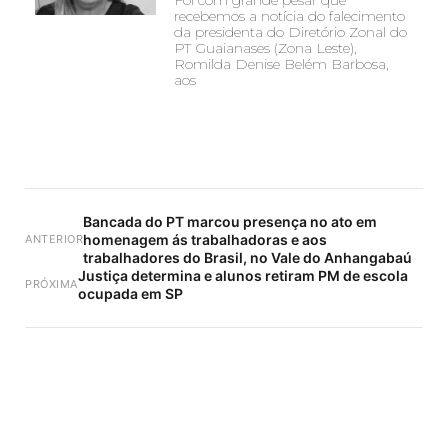
Foi com grande pesar que
recebemos a notícia do falecimento
da presidenta do Diretório Zonal do
PT Guaianases (Zona Leste),
Romilda Denise Belém Barbosa,
aos
Bancada do PT marcou presença no ato em
homenagem ás trabalhadoras e aos
ANTERIOR
trabalhadores do Brasil, no Vale do Anhangabaú
Justiça determina e alunos retiram PM de escola
PRÓXIMA
ocupada em SP