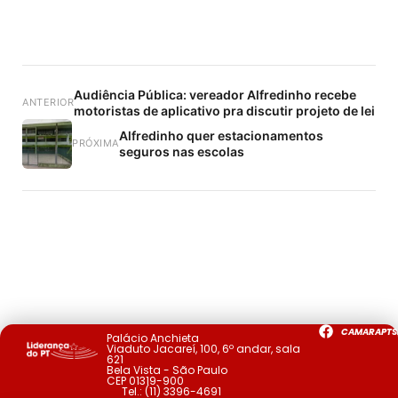
Audiência Pública: vereador Alfredinho recebe
ANTERIOR
motoristas de aplicativo pra discutir projeto de lei
Alfredinho quer estacionamentos
PRÓXIMA
seguros nas escolas
CAMARAPTS
Palácio Anchieta
Viaduto Jacareí, 100, 6º andar, sala
621
Bela Vista - São Paulo
CEP 01319-900
Tel.:
(11) 3396-4691