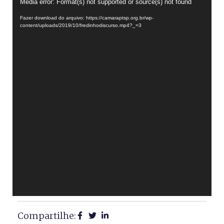
Tocador
Media error: Format(s) not supported or source(s) not found
de
Fazer download do arquivo: https://camaraptsp.org.br/wp-
vídeo
content/uploads/2019/10/fredinhodiscurso.mp4?_=3
Compartilhe: