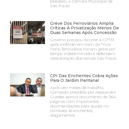
brasileiro, a Câmara Municipal de
São Paulo
Greve Dos Ferroviários Amplia
Críticas À Privatização Menos De
Duas Semanas Após Concessão
Governo precisou recorrer à CPTM
após incêndio em trem da Trivia
Trens; ferroviários iniciam greve por
tempo indeterminado e defendem
reestatização dos ramais São Paulo
CPI Das Enchentes Cobra Ações
Para O Jardim Pantanal
Após oito meses de trabalho,
Comissão presidida por Alessandro
Guedes aprova documento de 364
páginas com importantes
recomendações para ajudar no
combate às enchentes,
alagamentos