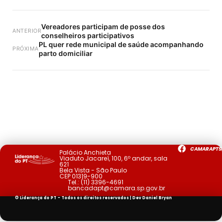
Vereadores participam de posse dos
ANTERIOR
conselheiros participativos
PL quer rede municipal de saúde acompanhando
PRÓXIMA
parto domiciliar
CAMARAPTS
Palácio Anchieta
Viaduto Jacareí, 100, 6º andar, sala
621
Bela Vista - São Paulo
CEP 01319-900
Tel.:
(11) 3396-4691
bancadapt@camara.sp.gov.br
© Liderança do PT - Todos os direitos reservados | Dev
Daniel Bryan