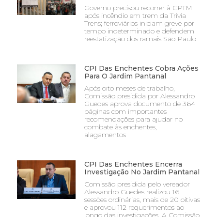
Governo precisou recorrer à CPTM
após incêndio em trem da Trivia
Trens; ferroviários iniciam greve por
tempo indeterminado e defendem
reestatização dos ramais São Paulo
CPI Das Enchentes Cobra Ações
Para O Jardim Pantanal
Após oito meses de trabalho,
Comissão presidida por Alessandro
Guedes aprova documento de 364
páginas com importantes
recomendações para ajudar no
combate às enchentes,
alagamentos
CPI Das Enchentes Encerra
Investigação No Jardim Pantanal
Comissão presidida pelo vereador
Alessandro Guedes realizou 16
sessões ordinárias, mais de 20 oitivas
e aprovou 112 requerimentos ao
longo das investigações. A Comissão