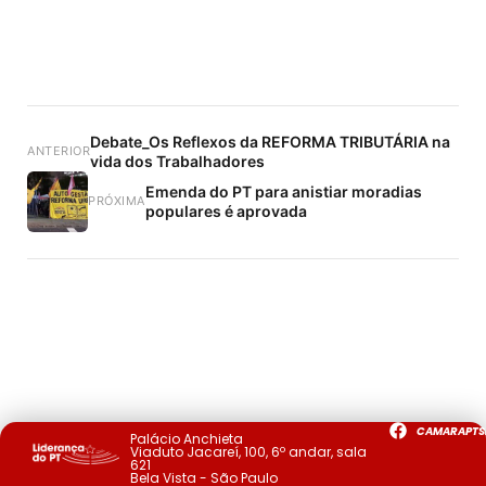
Debate_Os Reflexos da REFORMA TRIBUTÁRIA na
ANTERIOR
vida dos Trabalhadores
Emenda do PT para anistiar moradias
PRÓXIMA
populares é aprovada
CAMARAPTS
Palácio Anchieta
Viaduto Jacareí, 100, 6º andar, sala
621
Bela Vista - São Paulo