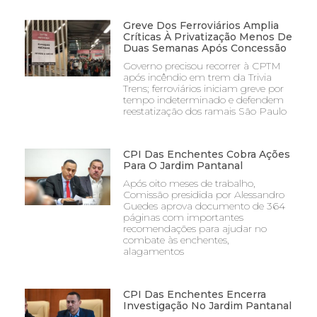
Greve Dos Ferroviários Amplia
Críticas À Privatização Menos De
Duas Semanas Após Concessão
Governo precisou recorrer à CPTM
após incêndio em trem da Trivia
Trens; ferroviários iniciam greve por
tempo indeterminado e defendem
reestatização dos ramais São Paulo
CPI Das Enchentes Cobra Ações
Para O Jardim Pantanal
Após oito meses de trabalho,
Comissão presidida por Alessandro
Guedes aprova documento de 364
páginas com importantes
recomendações para ajudar no
combate às enchentes,
alagamentos
CPI Das Enchentes Encerra
Investigação No Jardim Pantanal