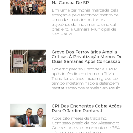
Na Camara De SP
Em uma cerimônia marcada pela
emoção e pelo reconhecimento de
uma das mais importantes
trajetórias do movimento sindical
brasileiro, a Câmara Municipal de
São Paulo
Greve Dos Ferroviários Amplia
Críticas À Privatização Menos De
Duas Semanas Após Concessão
Governo precisou recorrer à CPTM
após incêndio em trem da Trivia
Trens; ferroviários iniciam greve por
tempo indeterminado e defendem
reestatização dos ramais São Paulo
CPI Das Enchentes Cobra Ações
Para O Jardim Pantanal
Após oito meses de trabalho,
Comissão presidida por Alessandro
Guedes aprova documento de 364
páginas com importantes