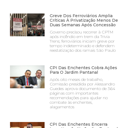
Greve Dos Ferroviários Amplia
Críticas À Privatização Menos De
Duas Semanas Após Concessão
Governo precisou recorrer à CPTM
após incêndio em trem da Trivia
Trens; ferroviários iniciam greve por
tempo indeterminado e defendem
reestatização dos ramais São Paulo
CPI Das Enchentes Cobra Ações
Para O Jardim Pantanal
Após oito meses de trabalho,
Comissão presidida por Alessandro
Guedes aprova documento de 364
páginas com importantes
recomendações para ajudar no
combate às enchentes,
alagamentos
CPI Das Enchentes Encerra