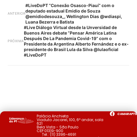
#LiveDoPT “Conexão Osasco-Piauí” com o
deputado estadual Emidio de Souza
ANTERIOR
@emidiodesouza_, Wellington Dias @wdiaspi,
Luana Bezerra e Batista
#Live Diálogo Virtual desde la Unversidad de
Buenos Aires debate ”Pensar América Latina
Después De La Pandemia Covid-19” com o
PRÓXIMA
Presidente da Argentina Alberto Fernández e o ex-
presidente do Brasil Lula da Silva @lulaoficial
#LiveDoPT
CAMARAPTS
Palácio Anchieta
Viaduto Jacareí, 100, 6º andar, sala
621
Bela Vista - São Paulo
CEP 01319-900
Tel.:
(11) 3396-4691