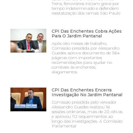
Trens; ferroviários iniciam greve por
tempo indeterminado e defendem
reestatização dos ramais São Paulo
CPI Das Enchentes Cobra Ações
Para O Jardim Pantanal
Após oito meses de trabalho,
Comissão presidida por Alessandro
Guedes aprova documento de 364
páginas com importantes
recomendações para ajudar no
combate às enchentes,
alagamentos
CPI Das Enchentes Encerra
Investigação No Jardim Pantanal
Comissão presidida pelo vereador
Alessandro Guedes realizou 16
sessões ordinárias, mais de 20 oitivas
e aprovou 112 requerimentos ao
longo das investigações. A Comissão
Parlamentar