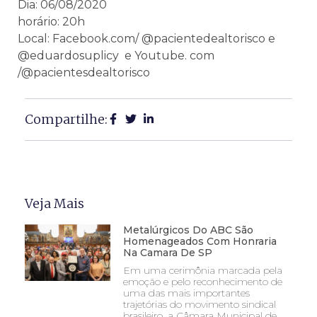
Dia: 06/08/2020
horário: 20h
Local: Facebook.com/ @pacientedealtorisco e
@eduardosuplicy e Youtube. com
/@pacientesdealtorisco
Compartilhe:
Veja Mais
Metalúrgicos Do ABC São
Homenageados Com Honraria
Na Camara De SP
Em uma cerimônia marcada pela
emoção e pelo reconhecimento de
uma das mais importantes
trajetórias do movimento sindical
brasileiro, a Câmara Municipal de