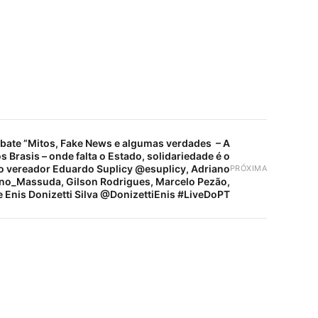
bate ”Mitos, Fake News e algumas verdades – A
 Brasis – onde falta o Estado, solidariedade é o
o vereador Eduardo Suplicy @esuplicy, Adriano
PRÓXIMA
o_Massuda, Gilson Rodrigues, Marcelo Pezão,
 e Enis Donizetti Silva @DonizettiEnis #LiveDoPT