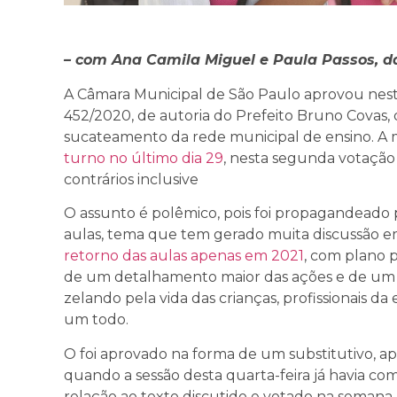
– com Ana Camila Miguel e Paula Passos, d
A Câmara Municipal de São Paulo aprovou nesta q
452/2020, de autoria do Prefeito Bruno Covas, q
sucateamento da rede municipal de ensino. A 
turno no último dia 29
, nesta segunda votação 
contrários inclusive
O assunto é polêmico, pois foi propagandeado 
aulas, tema que tem gerado muita discussão e
retorno das aulas apenas em 2021
, com plano p
de um detalhamento maior das ações e de um 
zelando pela vida das crianças, profissionais 
um todo.
O foi aprovado na forma de um substitutivo, 
quando a sessão desta quarta-feira já havia co
relação ao texto discutido e votado na semana 