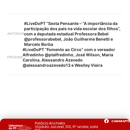
#LiveDoPT “Sexta Pensante – “A importância da
participação dos pais na vida escolar dos filhos”,
com a deputada estadual Professora Bebel
ANTERIOR
@professorabebel, João Guilherme Benetti e
Marcelo Borba
#LiveDoPT “Fomento ao Circo” com o vereador
Alfredinho @ptalfredinho, José Wilson, Maria
PRÓXIMA
Carolina, Alessandro Azevedo
@alessandroazevedo13 e Weslley Vieira
CAMARAPTS
Palácio Anchieta
Viaduto Jacareí, 100, 6º andar, sala