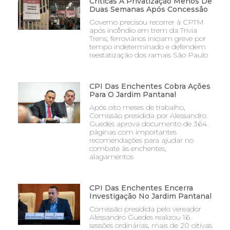
Críticas À Privatização Menos De
Duas Semanas Após Concessão
Governo precisou recorrer à CPTM
após incêndio em trem da Trivia
Trens; ferroviários iniciam greve por
tempo indeterminado e defendem
reestatização dos ramais São Paulo
CPI Das Enchentes Cobra Ações
Para O Jardim Pantanal
Após oito meses de trabalho,
Comissão presidida por Alessandro
Guedes aprova documento de 364
páginas com importantes
recomendações para ajudar no
combate às enchentes,
alagamentos
CPI Das Enchentes Encerra
Investigação No Jardim Pantanal
Comissão presidida pelo vereador
Alessandro Guedes realizou 16
sessões ordinárias, mais de 20 oitivas