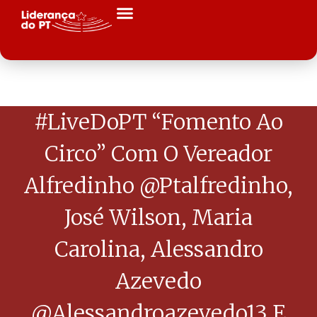
#LiveDoPT “Fomento Ao
Circo” Com O Vereador
Alfredinho @ptalfredinho,
José Wilson, Maria
Carolina, Alessandro
Azevedo
@alessandroazevedo13 E