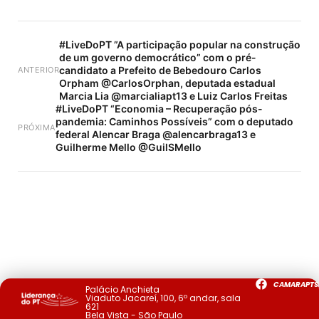
#LiveDoPT ”A participação popular na construção
de um governo democrático” com o pré-
candidato a Prefeito de Bebedouro Carlos
ANTERIOR
Orpham @CarlosOrphan, deputada estadual
Marcia Lia @marcialiapt13 e Luiz Carlos Freitas
#LiveDoPT “Economia – Recuperação pós-
pandemia: Caminhos Possíveis” com o deputado
PRÓXIMA
federal Alencar Braga @alencarbraga13 e
Guilherme Mello @GuilSMello
CAMARAPTS
Palácio Anchieta
Viaduto Jacareí, 100, 6º andar, sala
621
Bela Vista - São Paulo