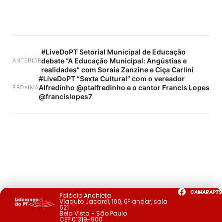
#LiveDoPT Setorial Municipal de Educação
debate ”A Educação Municipal: Angústias e
ANTERIOR
realidades” com Soraia Zanzine e Ciça Carlini
#LiveDoPT “Sexta Cultural” com o vereador
Alfredinho @ptalfredinho e o cantor Francis Lopes
PRÓXIMA
@francislopes7
CAMARAPTS
Palácio Anchieta
Viaduto Jacareí, 100, 6º andar, sala
621
Bela Vista - São Paulo
CEP 01319-900