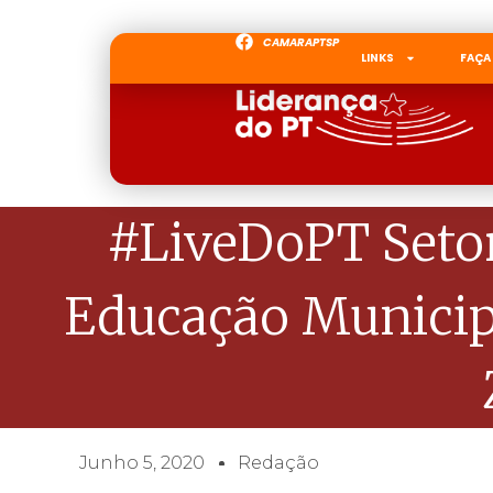
CAMARAPTSP
LINKS
FAÇA
#LiveDoPT Setor
Educação Municipa
Junho 5, 2020
Redação