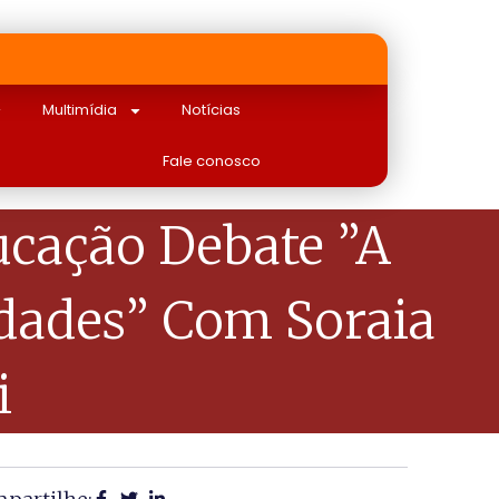
Multimídia
Notícias
Fale conosco
ucação Debate ”A
idades” Com Soraia
i