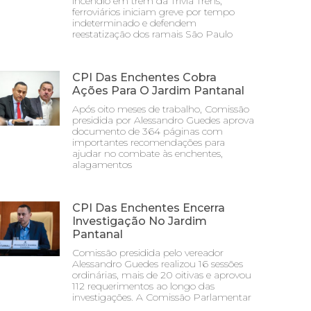
incêndio em trem da Trivia Trens;
ferroviários iniciam greve por tempo
indeterminado e defendem
reestatização dos ramais São Paulo
CPI Das Enchentes Cobra
Ações Para O Jardim Pantanal
Após oito meses de trabalho, Comissão
presidida por Alessandro Guedes aprova
documento de 364 páginas com
importantes recomendações para
ajudar no combate às enchentes,
alagamentos
CPI Das Enchentes Encerra
Investigação No Jardim
Pantanal
Comissão presidida pelo vereador
Alessandro Guedes realizou 16 sessões
ordinárias, mais de 20 oitivas e aprovou
112 requerimentos ao longo das
investigações. A Comissão Parlamentar