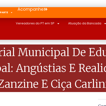
Acompanhe
 PARTE
Vereadores do PT em SP
Atuação da Bancada
ial Municipal De Ed
l: Angústias E Real
Zanzine E Ciça Carlin