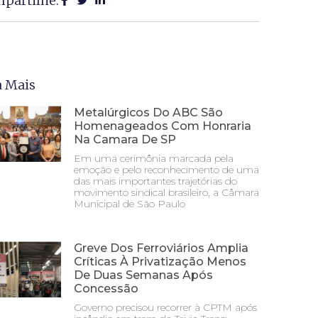
partilhe:
a Mais
Metalúrgicos Do ABC São
Homenageados Com Honraria
Na Camara De SP
Em uma cerimônia marcada pela
emoção e pelo reconhecimento de uma
das mais importantes trajetórias do
movimento sindical brasileiro, a Câmara
Municipal de São Paulo
Greve Dos Ferroviários Amplia
Críticas À Privatização Menos
De Duas Semanas Após
Concessão
Governo precisou recorrer à CPTM após