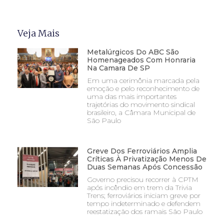
Veja Mais
Metalúrgicos Do ABC São
Homenageados Com Honraria
Na Camara De SP
Em uma cerimônia marcada pela
emoção e pelo reconhecimento de
uma das mais importantes
trajetórias do movimento sindical
brasileiro, a Câmara Municipal de
São Paulo
Greve Dos Ferroviários Amplia
Críticas À Privatização Menos De
Duas Semanas Após Concessão
Governo precisou recorrer à CPTM
após incêndio em trem da Trivia
Trens; ferroviários iniciam greve por
tempo indeterminado e defendem
reestatização dos ramais São Paulo